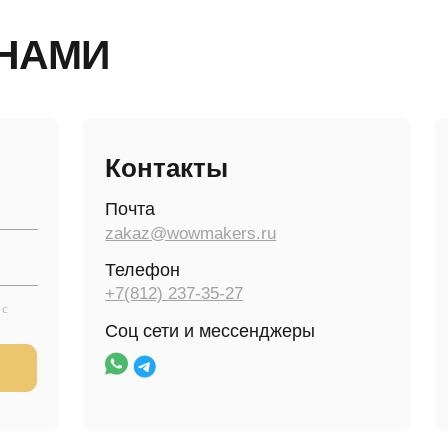
Контакты
Адрес
Почта
г. Санкт-Пе
пер.7А, лит
zakaz@wowmakers.ru
Режим раб
Телефон
пн-пт 09:00 
+7(812) 237-35-27
Режим рабо
Соц сети и мессенджеры
пн-пт 09:00 
:
ДОКУМЕНТЫ: