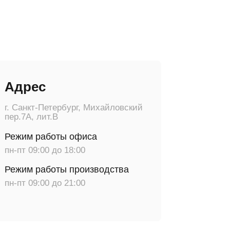
тербург, Михайловский
.В
оты офиса
до 18:00
ты производства
до 21:00