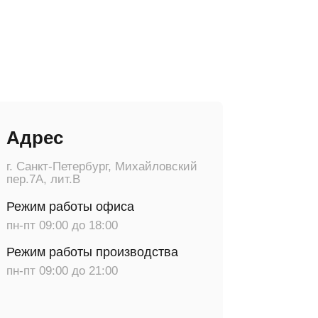
тербург, Михайловский
.В
оты офиса
до 18:00
ты производства
до 21:00