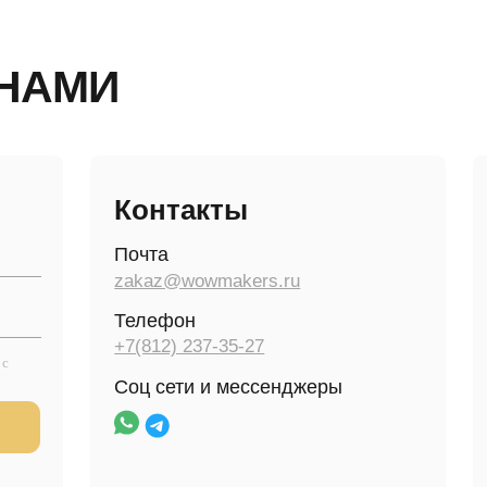
АМИ
Контакты
Адрес
Почта
г. Санкт-Пе
пер.7А, лит
zakaz@wowmakers.ru
Режим раб
Телефон
пн-пт 09:00 
+7(812) 237-35-27
Режим рабо
Соц сети и мессенджеры
пн-пт 09:00 