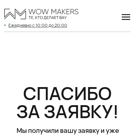
Св
Ежедневно с 10:00 до 20:00
СПАСИБО
ЗА ЗАЯВКУ!
Мы получили вашу заявку и уже
передали её менеджеру.
В ближайшее время он свяжется с
вами, чтобы уточнить детали и ответить
на все вопросы.