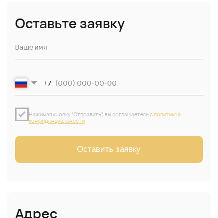
Адрес
г. Санкт-Петербург, Михайловский пер.7А, лит.В
Режим работы производства
пн-пт 09:00 до 21:00
Режим работы офиса
пн-пт 09:00 до 18:00
Контакты
Телефон
Почта
+7(812) 237-35-27
zakaz@wowmakers.ru
Соц сети и мессенджеры